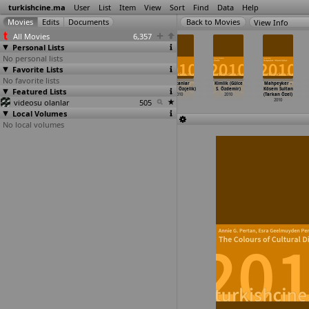
turkishcine.ma
User
List
Item
View
Sort
Find
Data
Help
View Info
All Movies
6,357
Personal Lists
No personal lists
Favorite Lists
No favorite lists
Requiem
Ev (Alper
Back in Black
Ölücanlar
Kimlik (Gülce
Mahpeyker -
Featured Lists
(Ayhan Ozden)
Ozyurtlu, Caner
(Duygu Özbagci)
(Murat Özçelik)
S. Özdemir)
Kösem Sultan
2010
Özyurtlu)
2010
2010
2010
(Tarkan Özel)
videosu olanlar
2010
505
2010
Local Volumes
No local volumes