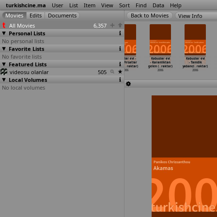
turkishcine.ma
User
List
Item
View
Sort
Find
Data
Help
View Info
All Movies
6,357
Personal Lists
No personal lists
Favorite Lists
No favorite lists
Hokkabaz (Ali
Poyraz
Kabuslar evi -
Kabuslar evi -
Kabuslar evi
Kabuslar evi
Featured Lists
Taner Baltaci,
(Belma Bas)
Çizgisiz
Kaçan Firsatlar
- Karanliktan
- Tanidik
Cem Yilmaz)
2006
zamanla
…
raktar)
Limited
…
raktar)
gelen (
…
raktar)
yabanci
…
raktar)
videosu olanlar
2006
2006
505
2006
2006
2006
Local Volumes
No local volumes