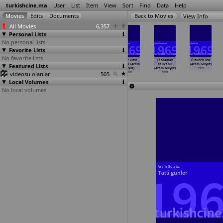
turkishcine.ma
User
List
Item
View
Sort
Find
Data
Help
View Info
All Movies
6,357
Personal Lists
No personal lists
Favorite Lists
No favorite lists
Tel örgü (Sirri
Ana kalbi
Aysecik -
Fakir kizin
Kahraman
Öldüren ask
Featured Lists
Gültekin)
(Aram Gülyüz)
Yuvanin
romani (Aram
delikanli
(Aram Gülyüz)
1969
1969
bekcile
…
Gülyüz)
Gülyüz)
(Aram Gülyüz)
1969
videosu olanlar
1969
505
1969
1969
Local Volumes
No local volumes